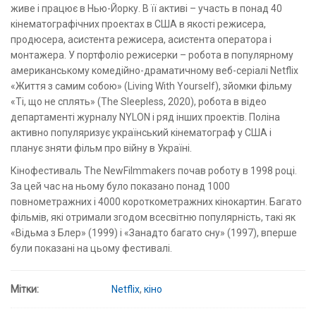
живе і працює в Нью-Йорку. В її активі – участь в понад 40
кінематографічних проектах в США в якості режисера,
продюсера, асистента режисера, асистента оператора і
монтажера. У портфоліо режисерки – робота в популярному
американському комедійно-драматичному веб-серіалі Netflix
«Життя з самим собою» (Living With Yourself), зйомки фільму
«Ті, що не сплять» (The Sleepless, 2020), робота в відео
департаменті журналу NYLON і ряд інших проектів. Поліна
активно популяризує український кінематограф у США і
планує зняти фільм про війну в Україні.
Кінофестиваль The NewFilmmakers почав роботу в 1998 році.
За цей час на ньому було показано понад 1000
повнометражних і 4000 короткометражних кінокартин. Багато
фільмів, які отримали згодом всесвітню популярність, такі як
«Відьма з Блер» (1999) і «Занадто багато сну» (1997), вперше
були показані на цьому фестивалі.
Мітки:
Netflix
,
кіно