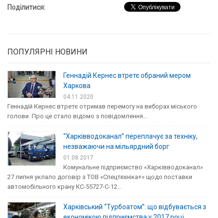
Поділитися:
ПОПУЛЯРНІ НОВИНИ
Геннадій Кернес втретє обраний мером
Харкова
04.11.2020
Геннадій Кернес втретє отримав перемогу на виборах міського
голови. Про це стало відомо з повідомлення…
“Харківводоканал” переплачує за техніку,
незважаючи на мільярдний борг
01.08.2017
Комунальне підприємство «Харківводоканал»
27 липня уклало договір з ТОВ «Спецтехніка+» щодо поставки
автомобільного крану КС-55727-С-12…
Харківський “Турбоатом”: що відбувається з
економікою підприємства у 2017 році