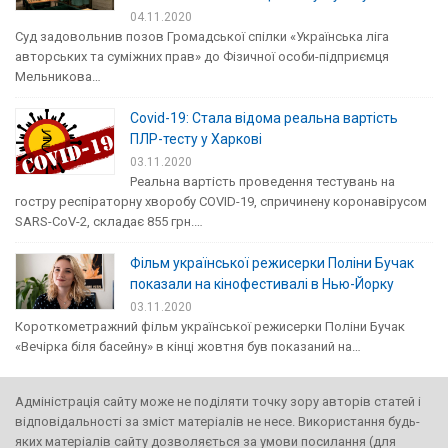
04.11.2020
Суд задовольнив позов Громадської спілки «Українська ліга
авторських та суміжних прав» до Фізичної особи-підприємця
Мельникова…
Covid-19: Стала відома реальна вартість
ПЛР-тесту у Харкові
03.11.2020
Реальна вартість проведення тестувань на
гостру респіраторну хворобу COVID-19, спричинену коронавірусом
SARS-CoV-2, складає 855 грн.…
Фільм української режисерки Поліни Бучак
показали на кінофестивалі в Нью-Йорку
03.11.2020
Короткометражний фільм української режисерки Поліни Бучак
«Вечірка біля басейну» в кінці жовтня був показаний на…
Адміністрація сайту може не поділяти точку зору авторів статей і
відповідальності за зміст матеріалів не несе.
Використання будь-
яких матеріалів сайту дозволяється за умови посилання (для