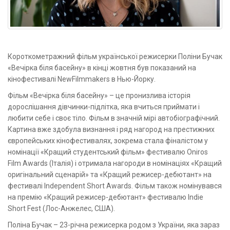
Короткометражний фільм української режисерки Поліни Бучак
«Вечірка біля басейну» в кінці жовтня був показаний на
кінофестивалі NewFilmmakers в Нью-Йорку.
Фільм «Вечірка біля басейну» – це пронизлива історія
дорослішання дівчинки-підлітка, яка вчиться приймати і
любити себе і своє тіло. Фільм в значній мірі автобіографічний.
Картина вже здобула визнання і ряд нагород на престижних
європейських кінофестивалях, зокрема стала фіналістом у
номінації «Кращий студентський фільм» фестивалю Oniros
Film Awards (Італія) і отримала нагороди в номінаціях «Кращий
оригінальний сценарій» та «Кращий режисер-дебютант» на
фестивалі Independent Short Awards. Фільм також номінувався
на премію «Кращий режисер-дебютант» фестивалю Indie
Short Fest (Лос-Анжелес, США).
Поліна Бучак – 23-річна режисерка родом з України, яка зараз