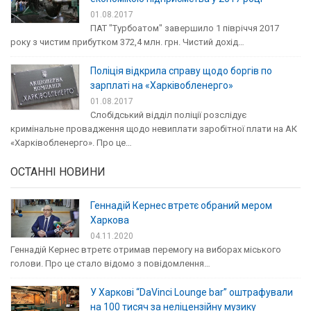
01.08.2017
ПАТ "Турбоатом" завершило 1 півріччя 2017
року з чистим прибутком 372,4 млн. грн. Чистий дохід…
Поліція відкрила справу щодо боргів по
зарплаті на «Харківобленерго»
01.08.2017
Слобідський відділ поліції розслідує
кримінальне провадження щодо невиплати заробітної плати на АК
«Харківобленерго». Про це…
ОСТАННІ НОВИНИ
Геннадій Кернес втретє обраний мером
Харкова
04.11.2020
Геннадій Кернес втретє отримав перемогу на виборах міського
голови. Про це стало відомо з повідомлення…
У Харкові “DaVinci Lounge bar” оштрафували
на 100 тисяч за неліцензійну музику