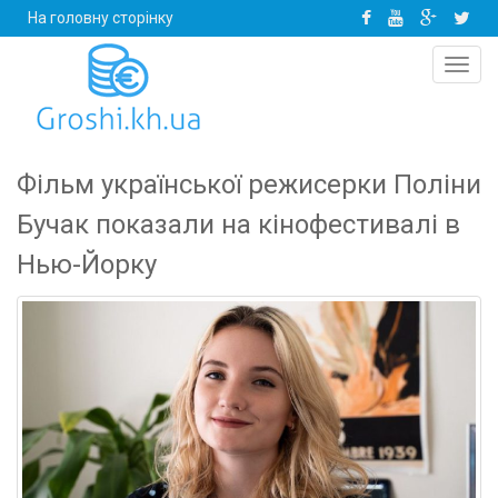
На головну сторінку
Toggl
navig
Фільм української режисерки Поліни
Бучак показали на кінофестивалі в
Нью-Йорку