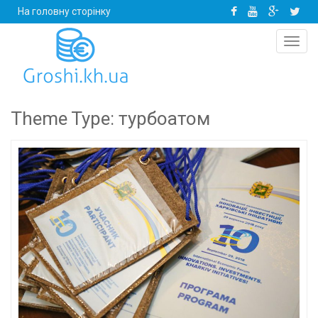
На головну сторінку
Toggl
navig
Theme Type:
турбоатом