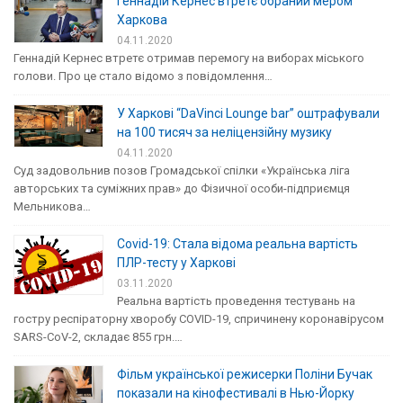
Геннадій Кернес втретє обраний мером
Харкова
04.11.2020
Геннадій Кернес втретє отримав перемогу на виборах міського
голови. Про це стало відомо з повідомлення…
У Харкові “DaVinci Lounge bar” оштрафували
на 100 тисяч за неліцензійну музику
04.11.2020
Суд задовольнив позов Громадської спілки «Українська ліга
авторських та суміжних прав» до Фізичної особи-підприємця
Мельникова…
Covid-19: Стала відома реальна вартість
ПЛР-тесту у Харкові
03.11.2020
Реальна вартість проведення тестувань на
гостру респіраторну хворобу COVID-19, спричинену коронавірусом
SARS-CoV-2, складає 855 грн.…
Фільм української режисерки Поліни Бучак
показали на кінофестивалі в Нью-Йорку