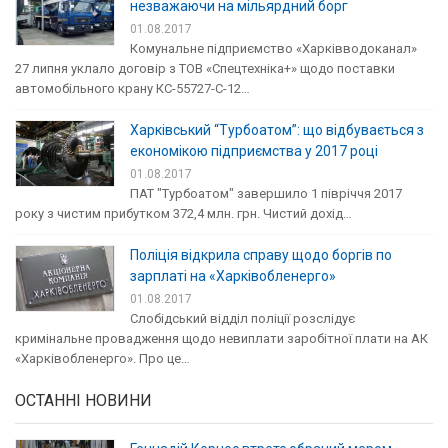
незважаючи на мільярдний борг
01.08.2017
Комунальне підприємство «Харківводоканал»
27 липня уклало договір з ТОВ «Спецтехніка+» щодо поставки
автомобільного крану КС-55727-С-12…
Харківський “Турбоатом”: що відбувається з
економікою підприємства у 2017 році
01.08.2017
ПАТ "Турбоатом" завершило 1 півріччя 2017
року з чистим прибутком 372,4 млн. грн. Чистий дохід…
Поліція відкрила справу щодо боргів по
зарплаті на «Харківобленерго»
01.08.2017
Слобідський відділ поліції розслідує
кримінальне провадження щодо невиплати заробітної плати на АК
«Харківобленерго». Про це…
ОСТАННІ НОВИНИ